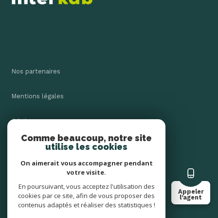
Nos partenaires
Mentions légales
Admin
Comme beaucoup, notre site
utilise les cookies
Nos honoraires
On aimerait vous accompagner pendant
Politique RGPD
votre visite.
En poursuivant, vous acceptez l'utilisation des
Appeler
cookies par ce site, afin de vous proposer des
Cookies
l'agent
contenus adaptés et réaliser des statistiques !