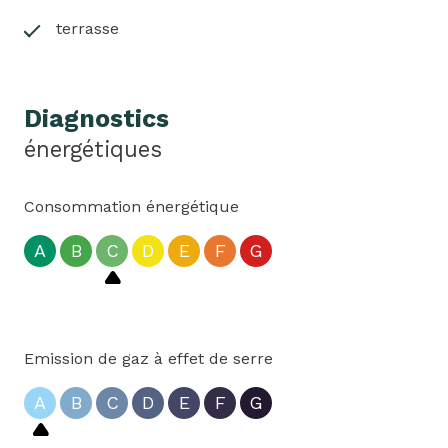
terrasse
Diagnostics
énergétiques
Consommation énergétique
A
B
C
D
E
F
G
Emission de gaz à effet de serre
A
B
C
D
E
F
G