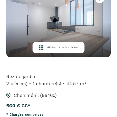
louer
biens
loués
équipe
contact
Afficher toutes les photos
Rez de jardin
2 pièce(s)
1 chambre(s)
44.57 m²
Cheniménil (88460)
560 € CC*
* Charges comprises