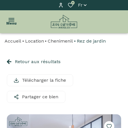
0
Fr
Menu
Accueil
Location
Chenimenil
Rez de jardin
accueil
l'agence
Retour aux résultats
acheter
Télécharger la fiche
biens
vendus
Partager ce bien
estimation
biens
à