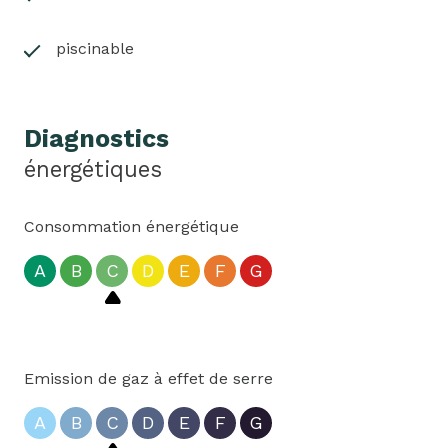
piscinable
Diagnostics
énergétiques
Consommation énergétique
A
B
C
D
E
F
G
Emission de gaz à effet de serre
A
B
C
D
E
F
G