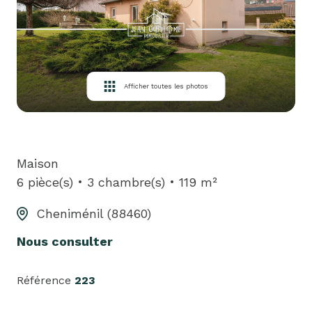
louer
biens
loués
Afficher toutes les photos
équipe
contact
Maison
6 pièce(s)
3 chambre(s)
119 m²
Cheniménil (88460)
Nous consulter
Référence
223