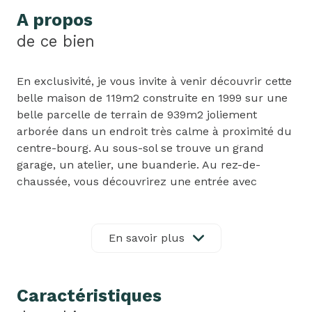
A propos
de ce bien
En exclusivité, je vous invite à venir découvrir cette
belle maison de 119m2 construite en 1999 sur une
belle parcelle de terrain de 939m2 joliement
arborée dans un endroit très calme à proximité du
centre-bourg. Au sous-sol se trouve un grand
garage, un atelier, une buanderie. Au rez-de-
chaussée, vous découvrirez une entrée avec
dressing ouverte sur un grand séjour de 31m2
baigné de lumière grâce à ses larges baies vitrées
ouvertes sur le jardin et la terrasse, une cuisine
En savoir plus
équipée avec accès à la terrasse. En demi-niveau
se trouve deux belles chambres, un bureau, des
toilettes et une grande salle de bain avec baignoire
Caractéristiques
et douche. Et au dernier étage, une jolie chambre