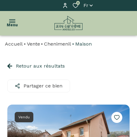
0
Fr
Menu
Accueil
Vente
Chenimenil
Maison
accueil
l'agence
Retour aux résultats
acheter
Partager ce bien
biens
vendus
estimation
Vendu
biens
à