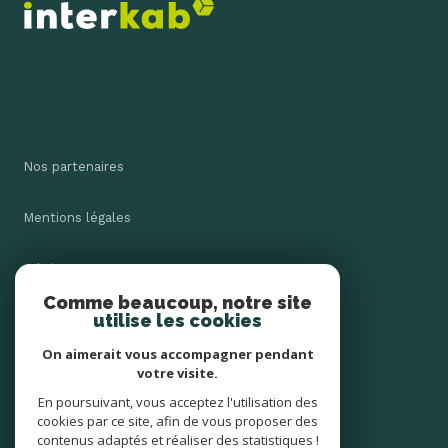
Nos partenaires
Mentions légales
Admin
Comme beaucoup, notre site
utilise les cookies
Nos honoraires
On aimerait vous accompagner pendant
Politique RGPD
votre visite.
En poursuivant, vous acceptez l'utilisation des
cookies par ce site, afin de vous proposer des
Cookies
contenus adaptés et réaliser des statistiques !