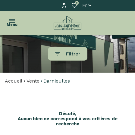
0
Fr
Menu
accueil
Filtrer
l'agence
acheter
Accueil
Vente
Darnieulles
biens
vendus
estimation
Désolé,
Aucun bien ne correspond à vos critères de
biens
recherche
à