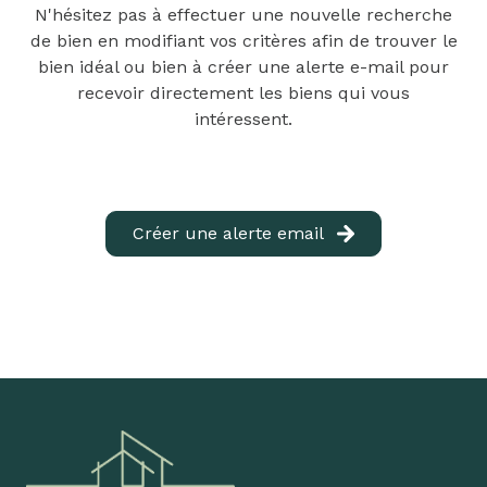
N'hésitez pas à effectuer une nouvelle recherche
louer
de bien en modifiant vos critères afin de trouver le
biens
bien idéal ou bien à créer une alerte e-mail pour
recevoir directement les biens qui vous
loués
intéressent.
équipe
contact
Créer une alerte email