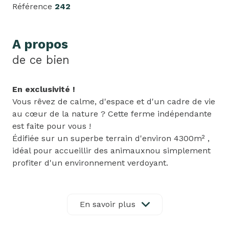
Référence
242
A propos
de ce bien
En exclusivité !
Vous rêvez de calme, d'espace et d'un cadre de vie
au cœur de la nature ? Cette ferme indépendante
est faite pour vous !
Édifiée sur un superbe terrain d'environ 4300m² ,
idéal pour accueillir des animauxnou simplement
profiter d'un environnement verdoyant.
Au rez-de-chaussée, vous découvrirez une entrée,
une cuisine semi-équipée, une salle à manger
conviviale avec cheminée, ainsi qu'un vaste salon
En savoir plus
baigné de lumière pouvant facilement être
transformé en chambre de plain-pied. Une salle de