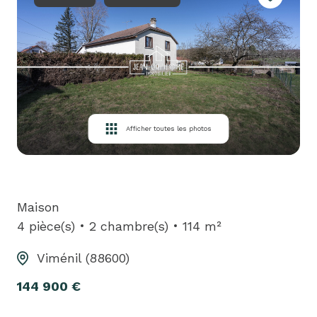
louer
biens
loués
équipe
contact
Afficher toutes les photos
Maison
4 pièce(s)
2 chambre(s)
114 m²
Viménil (88600)
144 900 €