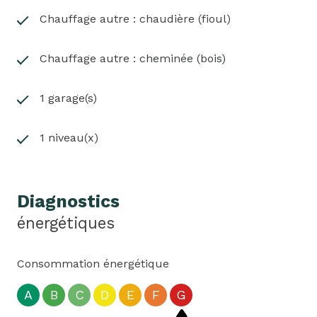
Les informations sur les risques auxquels ce bien
Chauffage autre : chaudière (fioul)
est exposé sont disponibles sur le site Géorisques:
www.georisques.gouv.fr
Chauffage autre : cheminée (bois)
1 garage(s)
1 niveau(x)
Diagnostics
énergétiques
Consommation énergétique
A
B
C
D
E
F
G