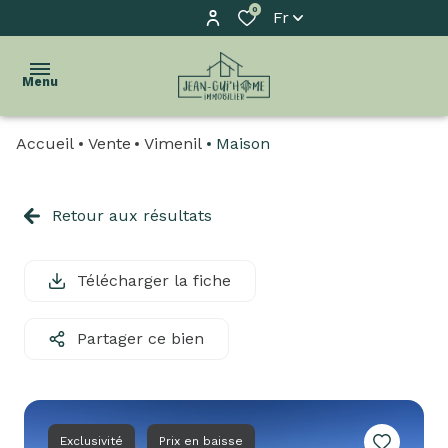
0
Fr
Menu
Accueil
Vente
Vimenil
Maison
accueil
l'agence
Retour aux résultats
acheter
Télécharger la fiche
biens
vendus
Partager ce bien
estimation
biens
à
Exclusivité
Prix en baisse