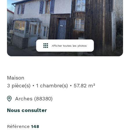
louer
biens
loués
équipe
Afficher toutes les photos
contact
Maison
3 pièce(s)
1 chambre(s)
57.82 m²
Arches (88380)
Nous consulter
Référence
148