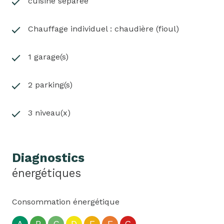
cuisine séparée
Chauffage individuel : chaudière (fioul)
1 garage(s)
2 parking(s)
3 niveau(x)
Diagnostics
énergétiques
Consommation énergétique
A
B
C
D
E
F
G