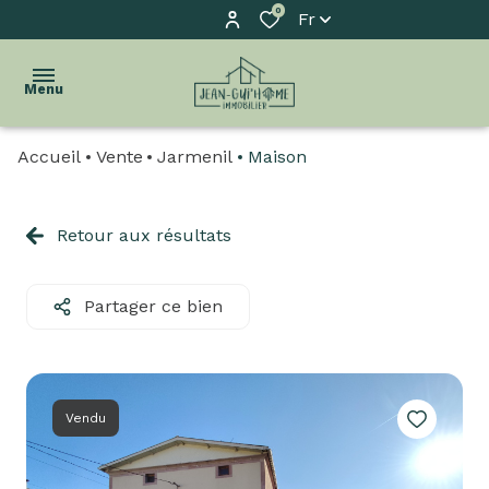
0
Fr
Menu
Accueil
Vente
Jarmenil
Maison
accueil
l'agence
Retour aux résultats
acheter
Partager ce bien
biens
vendus
estimation
Vendu
biens
à