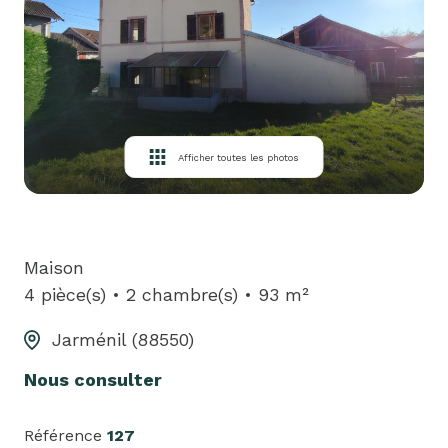
louer
biens
loués
équipe
Afficher toutes les photos
contact
Maison
4 pièce(s)
2 chambre(s)
93 m²
Jarménil (88550)
Nous consulter
Référence
127