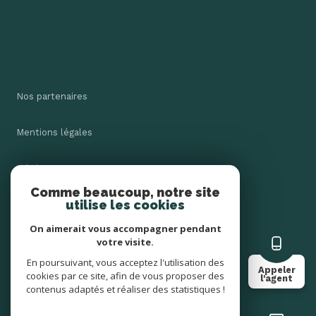
Nos partenaires
Mentions légales
Admin
Comme beaucoup, notre site
utilise les cookies
Nos honoraires
On aimerait vous accompagner pendant
Politique RGPD
votre visite.
En poursuivant, vous acceptez l'utilisation des
Appeler
cookies par ce site, afin de vous proposer des
Cookies
l'agent
contenus adaptés et réaliser des statistiques !