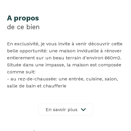
A propos
de ce bien
En exclusivité, je vous invite à venir découvrir cette
belle opportunité: une maison inviduelle à rénover
entierement sur un beau terrain d'environ 660m2.
Située dans une impasse, la maison est composée
comme suit:
- au rez-de-chaussée: une entrée, cuisine, salon,
salle de bain et chaufferie
- au premier étage: un bureau, une grande
chambre
- au deuxième étage: une chambre et un grenier
En savoir plus
Un grand garage pour deux voitures et un atelier
sont également présents.
La structure est en très bon état, murs,