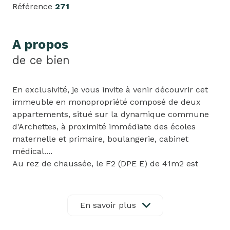
Référence
271
A propos
de ce bien
En exclusivité, je vous invite à venir découvrir cet
immeuble en monopropriété composé de deux
appartements, situé sur la dynamique commune
d'Archettes, à proximité immédiate des écoles
maternelle et primaire, boulangerie, cabinet
médical....
Au rez de chaussée, le F2 (DPE E) de 41m2 est
composé d'une entrée, pièce de vie avec cuisine
équipée, salon-séjour, une chambre et salle de
douche. Une grande cave complète cet
En savoir plus
appartement qui est loué 400€ dont 20€ de
charges depuis janvier 2025.