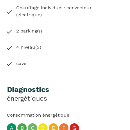
copropriété. Honoraires charge vendeur.
Chauffage individuel : convecteur
Les informations sur les risques auxquels ce bien
(electrique)
est exposé sont disponibles sur le site Géorisques :
www.georisques.gouv.fr
2 parking(s)
Votre agence JEAN-GUI’HOME se situe 13 rue de
Remiremont - 88380 ARCHES.
4 niveau(x)
Photos et renseignements complémentaires sur
demande.
cave
Diagnostics
énergétiques
Consommation énergétique
A
B
C
D
E
F
G