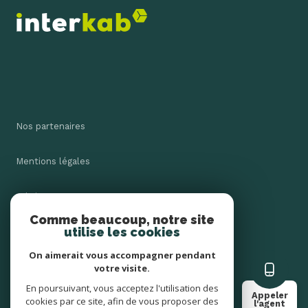
Nos partenaires
Mentions légales
Admin
Comme beaucoup, notre site
utilise les cookies
Nos honoraires
On aimerait vous accompagner pendant
Politique RGPD
votre visite.
En poursuivant, vous acceptez l'utilisation des
Appeler
cookies par ce site, afin de vous proposer des
Cookies
l'agent