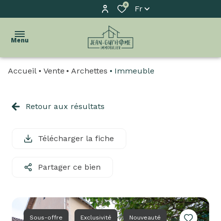
0
Fr
Menu
Accueil
Vente
Archettes
Immeuble
accueil
l'agence
Retour aux résultats
acheter
Télécharger la fiche
biens
vendus
Partager ce bien
estimation
biens
à
Sous-offre
Exclusivité
Nouveauté