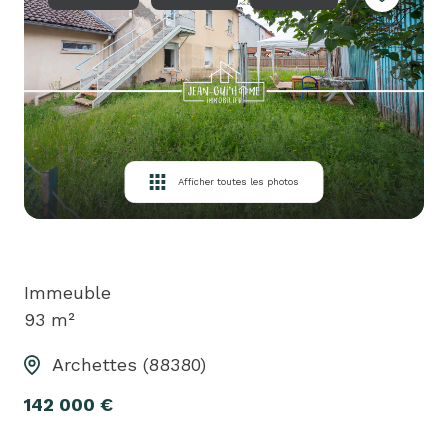
louer
biens
loués
équipe
contact
Afficher toutes les photos
Immeuble
93 m²
Archettes (88380)
142 000 €