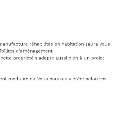
manufacture réhabilitée en habitation saura vous
sibilités d'aménagement.
ette propriété s'adapte aussi bien à un projet
nt modulables. Vous pourrez y créer selon vos
u un espace dédié à une activité artisanale ou
le, un espace bureau, une grande cuisine conviviale