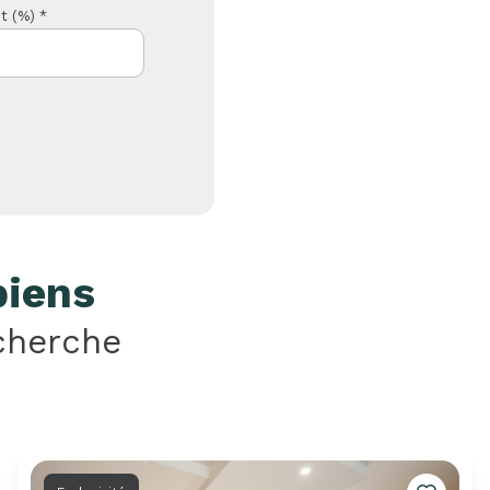
t (%) *
biens
cherche