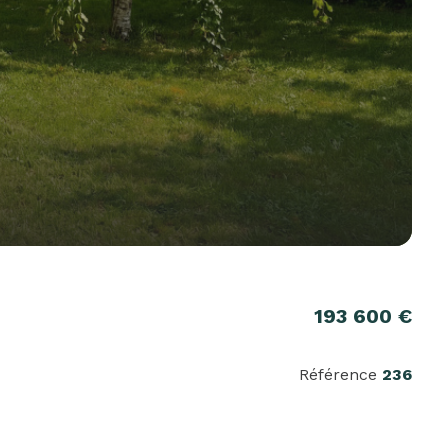
193 600 €
Référence
236