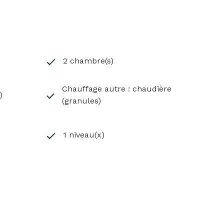
2 chambre(s)
Chauffage autre : chaudière
)
(granules)
 le numéro 978 085 702
1 niveau(x)
risques.gouv.fr