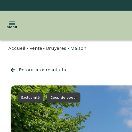
Menu
Accueil
Vente
Bruyeres
Maison
accueil
l'agence
Retour aux résultats
acheter
biens
Exclusivité
Coup de coeur
vendus
estimation
biens