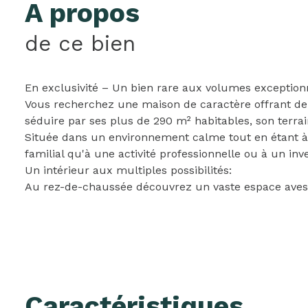
A propos
de ce bien
En exclusivité – Un bien rare aux volumes exceptionn
Vous recherchez une maison de caractère offrant de 
séduire par ses plus de 290 m² habitables, son terra
Située dans un environnement calme tout en étant à 
familial qu'à une activité professionnelle ou à un inv
Un intérieur aux multiples possibilités:
Au rez-de-chaussée découvrez un vaste espace aves 
envies un atelier, un espace professionnel, des cha
libérale.
Au 1er étage : la maison dévoile une belle pièce de 
avec accès direct à une agréable terrasse, une salle
Au 2ème étage: l'espace nuit accueille deux chambre
Des équipements économiques et performants
Caractéristiques
Chaudière centralisée à granulés.