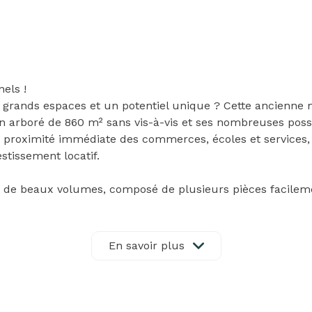
els !
grands espaces et un potentiel unique ? Cette ancienne 
in arboré de 860 m² sans vis-à-vis et ses nombreuses pos
proximité immédiate des commerces, écoles et services, c
estissement locatif.
de beaux volumes, composé de plusieurs pièces facileme
mbres supplémentaires, un logement indépendant, un gîte o
vie lumineuse, idéale pour partager des moments en famil
En savoir plus
 de bains, un WC indépendant et un dressing.
s confortables.