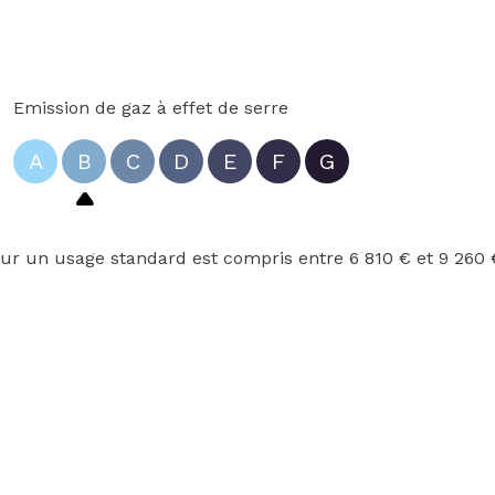
Emission de gaz à effet de serre
A
B
C
D
E
F
G
r un usage standard est compris entre 6 810 € et 9 260 €