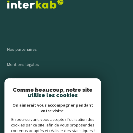
Nos partenaires
Mentions légales
Admin
Comme beaucoup, notre site
utilise les cookies
Nos honoraires
On aimerait vous accompagner pendant
Politique RGPD
votre visite.
En poursuivant, vous acceptez l'utilisation des
cookies par ce site, afin de vous proposer des
Cookies
contenus adaptés et réaliser des statistiques !