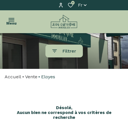
0
Fr
Menu
accueil
Filtrer
l'agence
acheter
Accueil
Vente
Eloyes
biens
vendus
estimation
Désolé,
Aucun bien ne correspond à vos critères de
biens
recherche
à