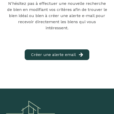
N'hésitez pas à effectuer une nouvelle recherche
louer
de bien en modifiant vos critères afin de trouver le
biens
bien idéal ou bien à créer une alerte e-mail pour
recevoir directement les biens qui vous
loués
intéressent.
équipe
contact
Créer une alerte email