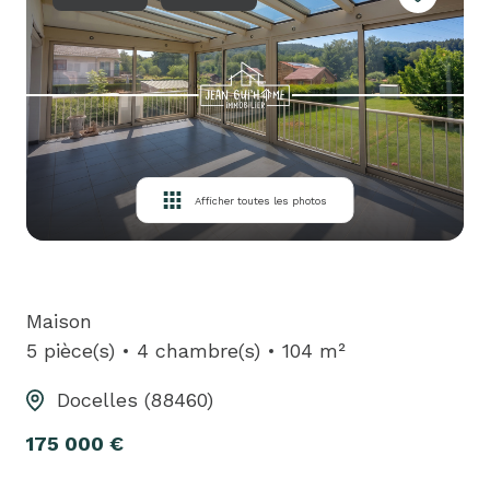
louer
biens
loués
équipe
contact
Afficher toutes les photos
Maison
5 pièce(s)
4 chambre(s)
104 m²
Docelles (88460)
175 000 €