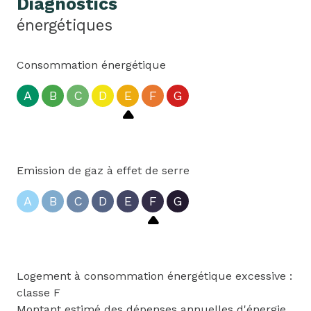
Diagnostics
énergétiques
Consommation énergétique
A
B
C
D
E
F
G
Emission de gaz à effet de serre
A
B
C
D
E
F
G
Logement à consommation énergétique excessive :
classe F
Montant estimé des dépenses annuelles d'énergie