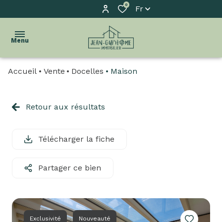
0
Fr
Menu
Accueil
Vente
Docelles
Maison
accueil
l'agence
Retour aux résultats
acheter
Télécharger la fiche
biens
vendus
Partager ce bien
estimation
biens
à
Exclusivité
Nouveauté