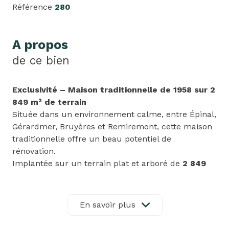
Référence
280
A propos
de ce bien
Exclusivité – Maison traditionnelle de 1958 sur 2
849 m² de terrain
Située dans un environnement calme, entre Épinal,
Gérardmer, Bruyères et Remiremont, cette maison
traditionnelle offre un beau potentiel de
rénovation.
Implantée sur un terrain plat et arboré de
2 849
m²
, elle comprend :
Un sous-sol complet de
85 m²
avec trois grandes
pièces, dont une avec douche et buanderie.
En savoir plus
Une cuisine équipée ouverte sur la salle à manger
(
30 m²
).